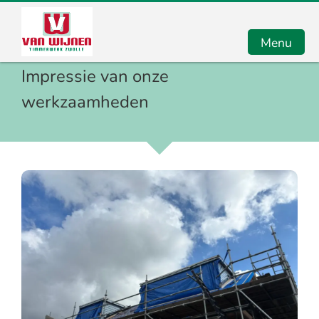
Menu
Impressie van onze
werkzaamheden
Home
Renovatie
Onderhoud
Verbouw
Impressie
Contact