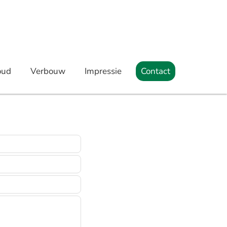
De website met alle Juiste Keuzes
oud
Verbouw
Impressie
Contact